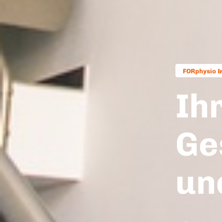
FORphysio &
Ih
Ge
un