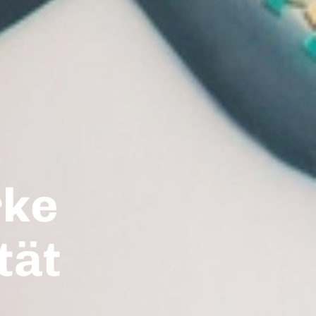
rke
tät