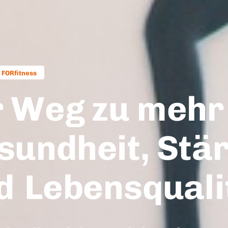
 FORfitness
r Weg zu mehr
sundheit, Stä
d
Lebensquali