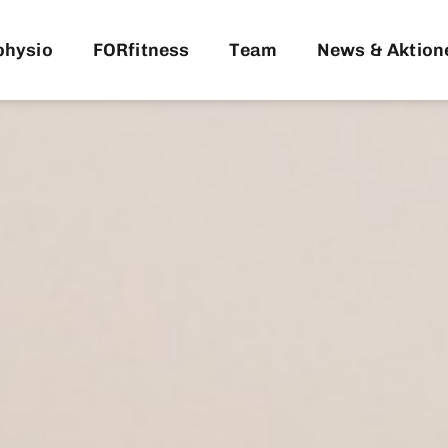
physio
FORfitness
Team
News & Aktion