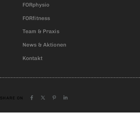
FORphysio
FORfitness
Team & Praxis
News & Aktionen
Kontakt
SHARE ON