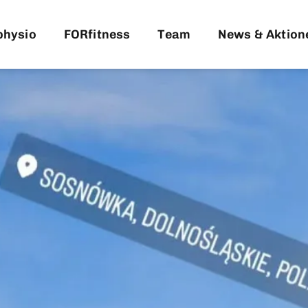
physio
FORfitness
Team
News & Aktion